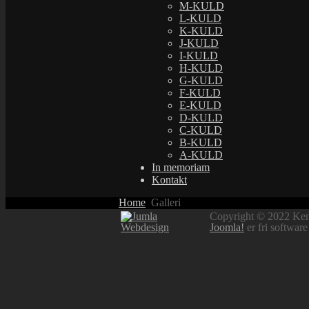
M-KULD
L-KULD
K-KULD
J-KULD
I-KULD
H-KULD
G-KULD
F-KULD
E-KULD
D-KULD
C-KULD
B-KULD
A-KULD
In memoriam
Breadcrumbs
Kontakt
Home
Galleri
Copyright © 2022 Kenne
Joomla!
er fri softwar