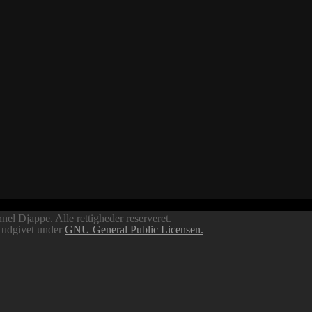
Djappes Roxy
l Djappe. Alle rettigheder reserveret.
e udgivet under
GNU General Public Licensen.