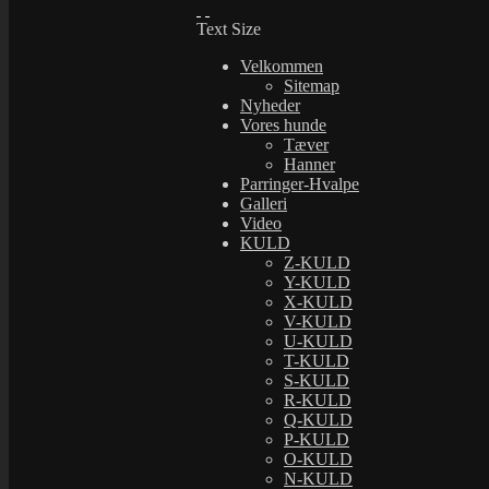
Text Size
Velkommen
Sitemap
Nyheder
Vores hunde
Tæver
Hanner
Parringer-Hvalpe
Galleri
Video
KULD
Lærkbos Ga
Z-KULD
Y-KULD
X-KULD
V-KULD
U-KULD
T-KULD
S-KULD
R-KULD
Q-KULD
P-KULD
O-KULD
Djappes Sil
N-KULD