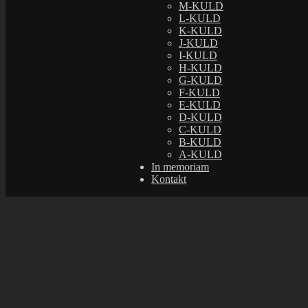
M-KULD
L-KULD
K-KULD
J-KULD
I-KULD
H-KULD
G-KULD
F-KULD
E-KULD
D-KULD
C-KULD
B-KULD
A-KULD
In memoriam
Kontakt