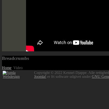
Breadcrumbs
Home
Video
Copyright © 2022 Kennel Djappe. Alle rettighede
Joomla!
er fri software udgivet under
GNU Gener