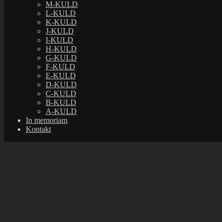
M-KULD
Copyright © 2022 Kennel Djappe. Alle rettighede
L-KULD
Joomla!
er fri software udgivet under
GNU Gener
K-KULD
J-KULD
I-KULD
H-KULD
G-KULD
F-KULD
E-KULD
D-KULD
C-KULD
B-KULD
A-KULD
In memoriam
Kontakt