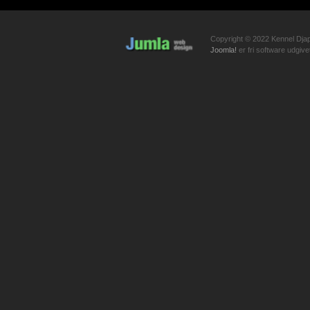
Copyright © 2022 Kennel Djapp
Joomla!
er fri software udgiv