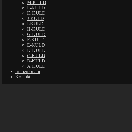
M-KULD
L-KULD
K-KULD
Breadcrumbs
J-KULD
I-KULD
Home
KULD
V-KULD
H-KULD
Copyright © 2022 Kennel Djappe. Alle rettighede
G-KULD
Joomla!
er fri software udgivet under
GNU Gener
F-KULD
E-KULD
D-KULD
C-KULD
B-KULD
A-KULD
In memoriam
Kontakt